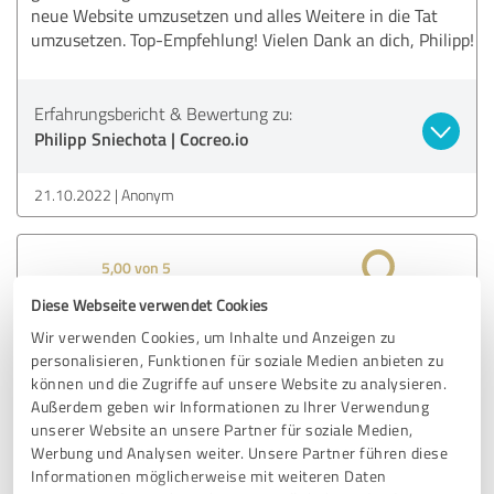
neue Website umzusetzen und alles Weitere in die Tat
umzusetzen. Top-Empfehlung! Vielen Dank an dich, Philipp!
Erfahrungsbericht & Bewertung zu:
Philipp Sniechota | Cocreo.io
21.10.2022
Anonym
5,00 von 5
Diese Webseite verwendet Cookies
SEHR GUT
Empfehlung
Wir verwenden Cookies, um Inhalte und Anzeigen zu
personalisieren, Funktionen für soziale Medien anbieten zu
Großartiges Branding und Prozess! Individuell, kreativ und
können und die Zugriffe auf unsere Website zu analysieren.
persönlich! Das war erst der Auftakt unserer
Außerdem geben wir Informationen zu Ihrer Verwendung
Zusammenarbeit!
unserer Website an unsere Partner für soziale Medien,
Werbung und Analysen weiter. Unsere Partner führen diese
Informationen möglicherweise mit weiteren Daten