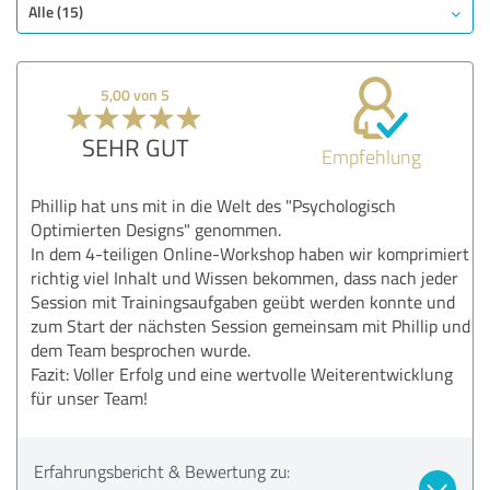
Qualität
Alle (15)
Nutzen
Leistungen
5,00 von 5
Durchführung
Beratung
SEHR GUT
Empfehlung
Bewertung anzeigen
Phillip hat uns mit in die Welt des "Psychologisch
Optimierten Designs" genommen.
In dem 4-teiligen Online-Workshop haben wir komprimiert
richtig viel Inhalt und Wissen bekommen, dass nach jeder
Session mit Trainingsaufgaben geübt werden konnte und
zum Start der nächsten Session gemeinsam mit Phillip und
dem Team besprochen wurde.
Fazit: Voller Erfolg und eine wertvolle Weiterentwicklung
für unser Team!
Erfahrungsbericht & Bewertung zu: