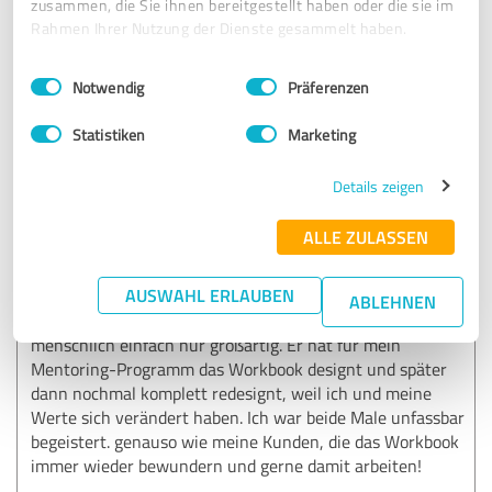
zusammen, die Sie ihnen bereitgestellt haben oder die sie im
Erfahrungsbericht & Bewertung zu:
Rahmen Ihrer Nutzung der Dienste gesammelt haben.
Philipp Sniechota | Cocreo.io
Einwilligungsauswahl
Impressum
|
Datenschutzbestimmungen
Notwendig
Präferenzen
10.04.2022
Anonym
Statistiken
Marketing
5,00 von 5
Details zeigen
SEHR GUT
Empfehlung
ALLE ZULASSEN
Ich kann Philipp uneingeschränkt jedem empfehlen! Er ist
AUSWAHL ERLAUBEN
ein Designer mit einem ganz großen Herz, RIESIGER
ABLEHNEN
Begeisterung für seine Arbeit, detailverliebt und
menschlich einfach nur großartig. Er hat für mein
Mentoring-Programm das Workbook designt und später
dann nochmal komplett redesignt, weil ich und meine
Werte sich verändert haben. Ich war beide Male unfassbar
begeistert. genauso wie meine Kunden, die das Workbook
immer wieder bewundern und gerne damit arbeiten!