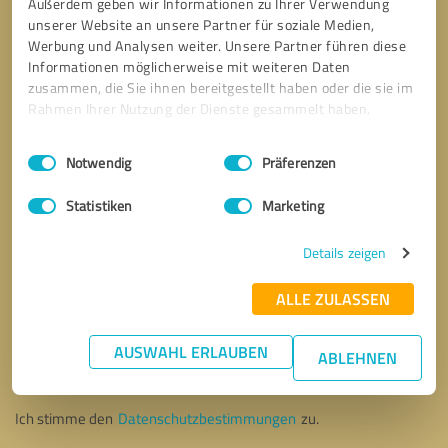
Außerdem geben wir Informationen zu Ihrer Verwendung
unserer Website an unsere Partner für soziale Medien,
Werbung und Analysen weiter. Unsere Partner führen diese
Informationen möglicherweise mit weiteren Daten
zusammen, die Sie ihnen bereitgestellt haben oder die sie im
Rahmen Ihrer Nutzung der Dienste gesammelt haben.
Einwilligungsauswahl
Impressum
|
Datenschutzbestimmungen
Notwendig
Präferenzen
Statistiken
Marketing
Details zeigen
ALLE ZULASSEN
Bitte um Rückruf
* Erforderliche Angaben
AUSWAHL ERLAUBEN
ABLEHNEN
Nachricht senden
Ich stimme den
Datenschutzbestimmungen
zu.