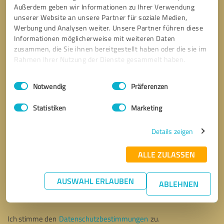
Außerdem geben wir Informationen zu Ihrer Verwendung
unserer Website an unsere Partner für soziale Medien,
Werbung und Analysen weiter. Unsere Partner führen diese
Informationen möglicherweise mit weiteren Daten
zusammen, die Sie ihnen bereitgestellt haben oder die sie im
Rahmen Ihrer Nutzung der Dienste gesammelt haben.
Einwilligungsauswahl
Impressum
|
Datenschutzbestimmungen
Notwendig
Präferenzen
Statistiken
Marketing
Details zeigen
ALLE ZULASSEN
Bitte um Rückruf
* Erforderliche Angaben
AUSWAHL ERLAUBEN
ABLEHNEN
Nachricht senden
Ich stimme den
Datenschutzbestimmungen
zu.