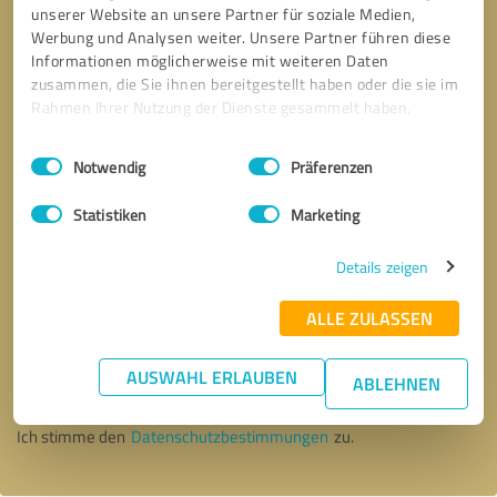
unserer Website an unsere Partner für soziale Medien,
Werbung und Analysen weiter. Unsere Partner führen diese
Informationen möglicherweise mit weiteren Daten
zusammen, die Sie ihnen bereitgestellt haben oder die sie im
Rahmen Ihrer Nutzung der Dienste gesammelt haben.
Einwilligungsauswahl
Impressum
|
Datenschutzbestimmungen
Notwendig
Präferenzen
Statistiken
Marketing
Details zeigen
ALLE ZULASSEN
Bitte um Rückruf
* Erforderliche Angaben
AUSWAHL ERLAUBEN
ABLEHNEN
Nachricht senden
Ich stimme den
Datenschutzbestimmungen
zu.