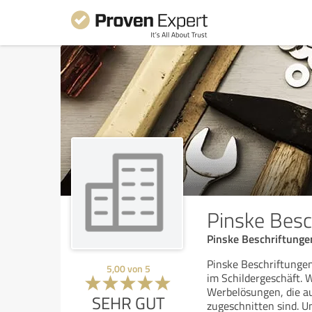
Pinske Bes
Pinske Beschriftungen
Pinske Beschriftunge
5,00
von
5
im Schildergeschäft. W
Werbelösungen, die au
SEHR GUT
zugeschnitten sind. U