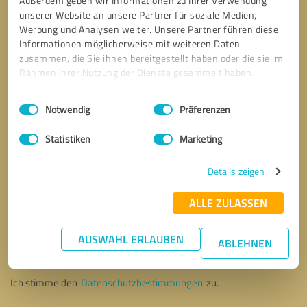
Außerdem geben wir Informationen zu Ihrer Verwendung
unserer Website an unsere Partner für soziale Medien,
Werbung und Analysen weiter. Unsere Partner führen diese
Informationen möglicherweise mit weiteren Daten
zusammen, die Sie ihnen bereitgestellt haben oder die sie im
Rahmen Ihrer Nutzung der Dienste gesammelt haben.
Einwilligungsauswahl
Impressum
|
Datenschutzbestimmungen
Notwendig
Präferenzen
Statistiken
Marketing
Details zeigen
ALLE ZULASSEN
Bitte um Rückruf
* Erforderliche Angaben
AUSWAHL ERLAUBEN
ABLEHNEN
Nachricht senden
Ich stimme den
Datenschutzbestimmungen
zu.