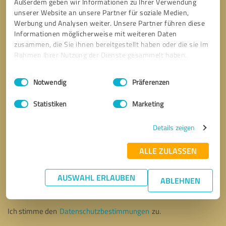
Außerdem geben wir Informationen zu Ihrer Verwendung
unserer Website an unsere Partner für soziale Medien,
Werbung und Analysen weiter. Unsere Partner führen diese
Informationen möglicherweise mit weiteren Daten
zusammen, die Sie ihnen bereitgestellt haben oder die sie im
Rahmen Ihrer Nutzung der Dienste gesammelt haben.
Einwilligungsauswahl
Impressum
|
Datenschutzbestimmungen
Notwendig
Präferenzen
Statistiken
Marketing
Details zeigen
ALLE ZULASSEN
Bitte um Rückruf
* Erforderliche Angaben
AUSWAHL ERLAUBEN
ABLEHNEN
Nachricht senden
Ich stimme den
Datenschutzbestimmungen
zu.