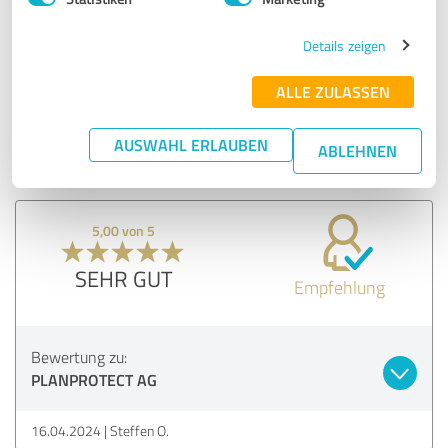
Das selbe gilt auch für die Kundenhotline, eine schnelle
und unkomplizierte Hilfe.
Details zeigen
ALLE ZULASSEN
Erfahrungsbericht & Bewertung zu:
PLANPROTECT AG
AUSWAHL ERLAUBEN
ABLEHNEN
26.04.2023
B.B.F. G.
5,00 von 5
SEHR GUT
Empfehlung
Bewertung zu:
PLANPROTECT AG
16.04.2024
Steffen O.