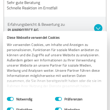
Sehr gute Beratung
Schnelle Reaktion im Ernstfall
Erfahrungsbericht & Bewertung zu:
PLANPROTECT AG
Diese Webseite verwendet Cookies
27.06.2023
S. D.
Wir verwenden Cookies, um Inhalte und Anzeigen zu
personalisieren, Funktionen für soziale Medien anbieten zu
können und die Zugriffe auf unsere Website zu analysieren.
5,00 von 5
Außerdem geben wir Informationen zu Ihrer Verwendung
unserer Website an unsere Partner für soziale Medien,
SEHR GUT
Werbung und Analysen weiter. Unsere Partner führen diese
Empfehlung
Informationen möglicherweise mit weiteren Daten
zusammen, die Sie ihnen bereitgestellt haben oder die sie im
Wir nutzen seit 2022 den Service von Planprotect in
Rahmen Ihrer Nutzung der Dienste gesammelt haben.
unserer Niederlassung in Halle/Saale und sind sehr
zufrieden. Wir können das Unternehmen nur
Einwilligungsauswahl
Impressum
|
Datenschutzbestimmungen
Notwendig
Präferenzen
weiterempfehlen! Die Betreuung durch den
Sicherheitsberater Herrn Jörg Herrmann ist hervorragend.
Statistiken
Marketing