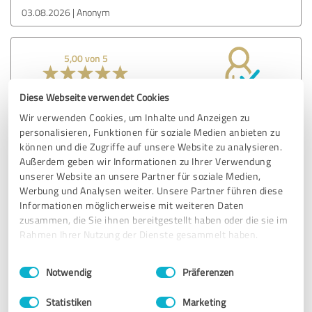
03.08.2026
Anonym
5,00 von 5
SEHR GUT
Empfehlung
Diese Webseite verwendet Cookies
Wir verwenden Cookies, um Inhalte und Anzeigen zu
- gut und verständlich alles erklärt
personalisieren, Funktionen für soziale Medien anbieten zu
- geht auf die aktuellen und relevanten Gesetze ein
können und die Zugriffe auf unsere Website zu analysieren.
- Praxisnah mit vielen und guten Beispielen
Außerdem geben wir Informationen zu Ihrer Verwendung
unserer Website an unsere Partner für soziale Medien,
Werbung und Analysen weiter. Unsere Partner führen diese
Erfahrungsbericht & Bewertung zu:
Informationen möglicherweise mit weiteren Daten
zusammen, die Sie ihnen bereitgestellt haben oder die sie im
Ausbildereignung nach AEVO
Rahmen Ihrer Nutzung der Dienste gesammelt haben.
24.07.2026
Anonym
Einwilligungsauswahl
Impressum
|
Datenschutzbestimmungen
Notwendig
Präferenzen
Statistiken
Marketing
4,83 von 5