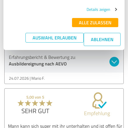
SEHR GUT
Details zeigen
Empfehlung
ALLE ZULASSEN
Viele Beispiele aus dem Alltag! Die Beispiele sind
ansprechend und einprägsam!
AUSWAHL ERLAUBEN
Es ist eine kurzweiliges und schönes Seminar!
ABLEHNEN
Erfahrungsbericht & Bewertung zu:
Ausbildereignung nach AEVO
24.07.2026
Mario F.
5,00 von 5
SEHR GUT
Empfehlung
Mann kann sich super mit ihr unterhalten und ist offen für