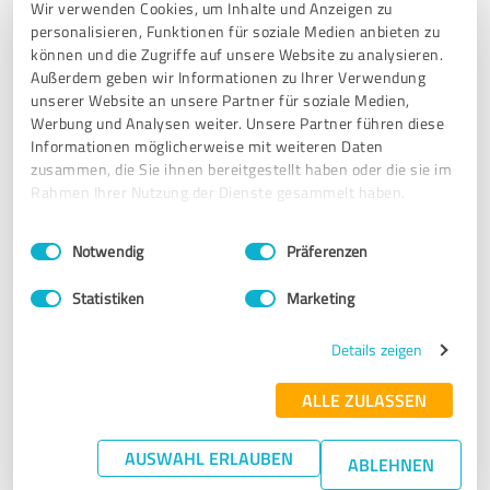
Wir verwenden Cookies, um Inhalte und Anzeigen zu
5,00 von 5
personalisieren, Funktionen für soziale Medien anbieten zu
können und die Zugriffe auf unsere Website zu analysieren.
SEHR GUT
Empfehlung
Außerdem geben wir Informationen zu Ihrer Verwendung
unserer Website an unsere Partner für soziale Medien,
Fachberatung ist noch besser
Werbung und Analysen weiter. Unsere Partner führen diese
Informationen möglicherweise mit weiteren Daten
zusammen, die Sie ihnen bereitgestellt haben oder die sie im
Rahmen Ihrer Nutzung der Dienste gesammelt haben.
Erfahrungsbericht & Bewertung zu:
Hörgeräte Pohland in Goch
Einwilligungsauswahl
Impressum
|
Datenschutzbestimmungen
Notwendig
Präferenzen
02.01.2025
Anonym
Statistiken
Marketing
5,00 von 5
Details zeigen
SEHR GUT
ALLE ZULASSEN
Empfehlung
AUSWAHL ERLAUBEN
alles gut
ABLEHNEN