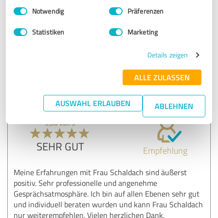
gehen. Das Coaching war eine der wertvollsten
Einwilligungsauswahl
Impressum
|
Datenschutzbestimmungen
Investitionen in meine persönliche und berufliche
Notwendig
Präferenzen
Entwicklung.
Statistiken
Marketing
Erfahrungsbericht & Bewertung zu:
Details zeigen
polaris Inh. Yvette Schaldach
ALLE ZULASSEN
10.03.2025
Philipp Niendorf
AUSWAHL ERLAUBEN
ABLEHNEN
5,00 von 5
SEHR GUT
Empfehlung
Meine Erfahrungen mit Frau Schaldach sind äußerst
positiv. Sehr professionelle und angenehme
Gesprächsatmosphäre. Ich bin auf allen Ebenen sehr gut
und individuell beraten wurden und kann Frau Schaldach
nur weiterempfehlen. Vielen herzlichen Dank.