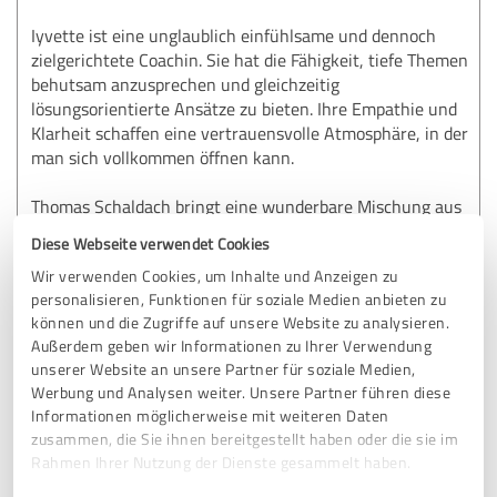
Iyvette ist eine unglaublich einfühlsame und dennoch
zielgerichtete Coachin. Sie hat die Fähigkeit, tiefe Themen
behutsam anzusprechen und gleichzeitig
lösungsorientierte Ansätze zu bieten. Ihre Empathie und
Klarheit schaffen eine vertrauensvolle Atmosphäre, in der
man sich vollkommen öffnen kann.
Thomas Schaldach bringt eine wunderbare Mischung aus
analytischem Denken und Kreativität in das Coaching. Er
Diese Webseite verwendet Cookies
hat ein exzellentes Gespür dafür, wie er mit praktischen
Wir verwenden Cookies, um Inhalte und Anzeigen zu
und innovativen Lösungen weiterhelfen kann, und hat mir
personalisieren, Funktionen für soziale Medien anbieten zu
geholfen, mein Potenzial auf eine Weise zu entfalten, die
können und die Zugriffe auf unsere Website zu analysieren.
ich mir zuvor nicht vorstellen konnte.
Außerdem geben wir Informationen zu Ihrer Verwendung
unserer Website an unsere Partner für soziale Medien,
Gemeinsam haben sie es geschafft, mir nicht nur die
Werbung und Analysen weiter. Unsere Partner führen diese
richtigen Werkzeuge an die Hand zu geben, sondern auch
Informationen möglicherweise mit weiteren Daten
meine Denkweise zu transformieren. Ich fühle mich
zusammen, die Sie ihnen bereitgestellt haben oder die sie im
gestärkt und motiviert, meine Ziele zu erreichen und
Rahmen Ihrer Nutzung der Dienste gesammelt haben.
meinen Weg mit neuer Klarheit und Entschlossenheit zu