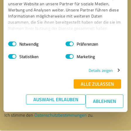
unserer Website an unsere Partner für soziale Medien,
Werbung und Analysen weiter. Unsere Partner führen diese
Informationen möglicherweise mit weiteren Daten
zusammen, die Sie ihnen bereitgestellt haben oder die sie im
Rahmen Ihrer Nutzung der Dienste gesammelt haben.
Einwilligungsauswahl
Impressum
|
Datenschutzbestimmungen
Notwendig
Präferenzen
Statistiken
Marketing
Details zeigen
ALLE ZULASSEN
Bitte um Rückruf
* Erforderliche Angaben
AUSWAHL ERLAUBEN
ABLEHNEN
Nachricht senden
Ich stimme den
Datenschutzbestimmungen
zu.