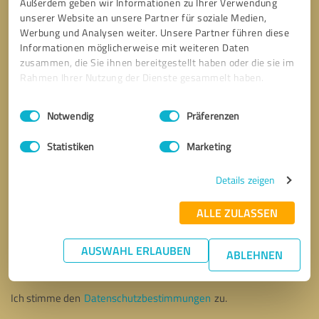
Außerdem geben wir Informationen zu Ihrer Verwendung
unserer Website an unsere Partner für soziale Medien,
Werbung und Analysen weiter. Unsere Partner führen diese
Informationen möglicherweise mit weiteren Daten
zusammen, die Sie ihnen bereitgestellt haben oder die sie im
Rahmen Ihrer Nutzung der Dienste gesammelt haben.
Einwilligungsauswahl
Impressum
|
Datenschutzbestimmungen
Notwendig
Präferenzen
Statistiken
Marketing
Details zeigen
ALLE ZULASSEN
Bitte um Rückruf
* Erforderliche Angaben
AUSWAHL ERLAUBEN
ABLEHNEN
Nachricht senden
Ich stimme den
Datenschutzbestimmungen
zu.