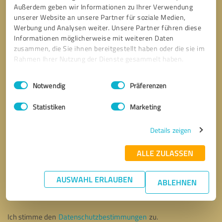
Außerdem geben wir Informationen zu Ihrer Verwendung
unserer Website an unsere Partner für soziale Medien,
Werbung und Analysen weiter. Unsere Partner führen diese
Informationen möglicherweise mit weiteren Daten
zusammen, die Sie ihnen bereitgestellt haben oder die sie im
Rahmen Ihrer Nutzung der Dienste gesammelt haben.
Einwilligungsauswahl
Impressum
|
Datenschutzbestimmungen
Notwendig
Präferenzen
Statistiken
Marketing
Details zeigen
ALLE ZULASSEN
Bitte um Rückruf
* Erforderliche Angaben
AUSWAHL ERLAUBEN
ABLEHNEN
Nachricht senden
Ich stimme den
Datenschutzbestimmungen
zu.