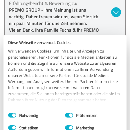
Erfahrungsbericht & Bewertung zu:
PREMO GROUP - Ihre Meinung ist uns
wichtig. Daher freuen wir uns, wenn Sie sich
ein paar Minuten für uns Zeit nehmen.
Vielen Dank. Ihre Familie Fuchs & ihr PREMO
Team
Diese Webseite verwendet Cookies
Wir verwenden Cookies, um Inhalte und Anzeigen zu
06.11.2020
Giusi V.
personalisieren, Funktionen für soziale Medien anbieten zu
können und die Zugriffe auf unsere Website zu analysieren.
Außerdem geben wir Informationen zu Ihrer Verwendung
5,00 von 5
unserer Website an unsere Partner für soziale Medien,
Werbung und Analysen weiter. Unsere Partner führen diese
SEHR GUT
Empfehlung
Informationen möglicherweise mit weiteren Daten
zusammen, die Sie ihnen bereitgestellt haben oder die sie im
Das Motto ist, wir leben Kaffee. Und es stimmt. Super
Rahmen Ihrer Nutzung der Dienste gesammelt haben.
leckerer Kaffee, tolles Aroma und sehr gut verträglich
Einwilligungsauswahl
Impressum
|
Datenschutzbestimmungen
Notwendig
Präferenzen
Erfahrungsbericht & Bewertung zu:
Statistiken
Marketing