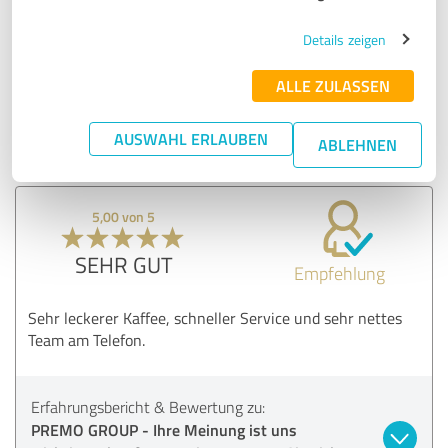
PREMO GROUP - Ihre Meinung ist uns
wichtig. Daher freuen wir uns, wenn Sie sich
Details zeigen
ein paar Minuten für uns Zeit nehmen.
Vielen Dank. Ihre Familie Fuchs & ihr PREMO
ALLE ZULASSEN
Team
AUSWAHL ERLAUBEN
ABLEHNEN
15.09.2020
Manuela B.
5,00 von 5
SEHR GUT
Empfehlung
Sehr leckerer Kaffee, schneller Service und sehr nettes
Team am Telefon.
Erfahrungsbericht & Bewertung zu:
PREMO GROUP - Ihre Meinung ist uns