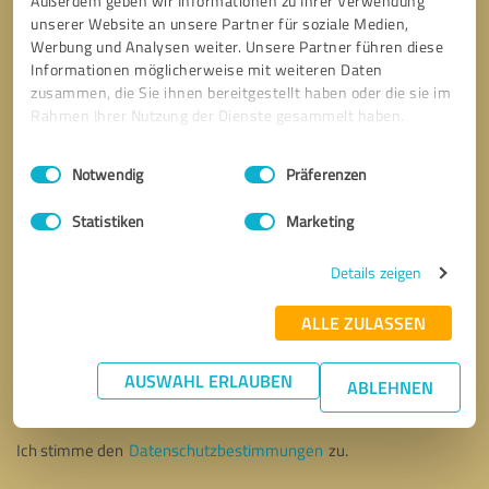
Außerdem geben wir Informationen zu Ihrer Verwendung
unserer Website an unsere Partner für soziale Medien,
Werbung und Analysen weiter. Unsere Partner führen diese
Informationen möglicherweise mit weiteren Daten
zusammen, die Sie ihnen bereitgestellt haben oder die sie im
Rahmen Ihrer Nutzung der Dienste gesammelt haben.
Einwilligungsauswahl
Impressum
|
Datenschutzbestimmungen
Notwendig
Präferenzen
Statistiken
Marketing
Details zeigen
ALLE ZULASSEN
Bitte um Rückruf
* Erforderliche Angaben
AUSWAHL ERLAUBEN
ABLEHNEN
Nachricht senden
Ich stimme den
Datenschutzbestimmungen
zu.