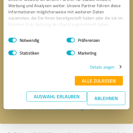
Werbung und Analysen weiter. Unsere Partner führen diese
Informationen möglicherweise mit weiteren Daten
zusammen, die Sie ihnen bereitgestellt haben oder die sie im
Rahmen Ihrer Nutzung der Dienste gesammelt haben.
Einwilligungsauswahl
Impressum
|
Datenschutzbestimmungen
Notwendig
Präferenzen
Statistiken
Marketing
Details zeigen
Bitte um Rückruf
* Erforderliche Angaben
ALLE ZULASSEN
Nachricht senden
AUSWAHL ERLAUBEN
ABLEHNEN
Ich stimme den
Datenschutzbestimmungen
zu.