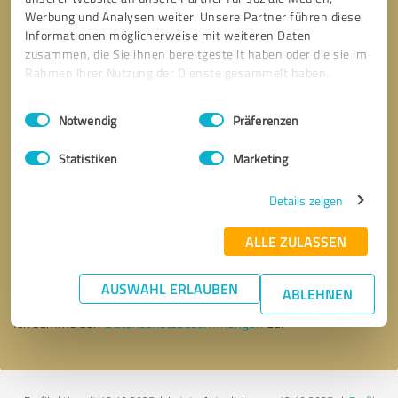
Werbung und Analysen weiter. Unsere Partner führen diese
Informationen möglicherweise mit weiteren Daten
zusammen, die Sie ihnen bereitgestellt haben oder die sie im
Rahmen Ihrer Nutzung der Dienste gesammelt haben.
Einwilligungsauswahl
Impressum
|
Datenschutzbestimmungen
Notwendig
Präferenzen
Statistiken
Marketing
Details zeigen
Bitte um Rückruf
* Erforderliche Angaben
ALLE ZULASSEN
Nachricht senden
AUSWAHL ERLAUBEN
ABLEHNEN
Ich stimme den
Datenschutzbestimmungen
zu.