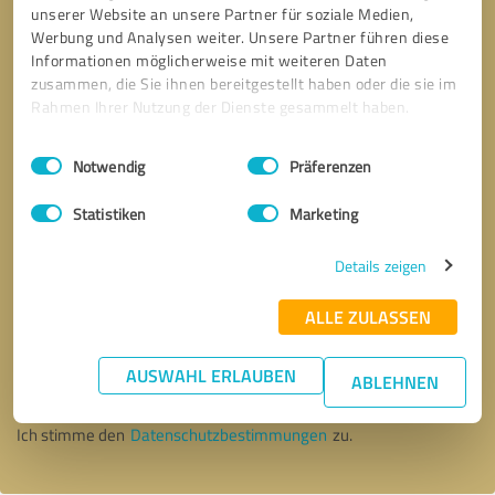
unserer Website an unsere Partner für soziale Medien,
Werbung und Analysen weiter. Unsere Partner führen diese
Informationen möglicherweise mit weiteren Daten
zusammen, die Sie ihnen bereitgestellt haben oder die sie im
Rahmen Ihrer Nutzung der Dienste gesammelt haben.
Einwilligungsauswahl
Impressum
|
Datenschutzbestimmungen
Notwendig
Präferenzen
Statistiken
Marketing
Details zeigen
ALLE ZULASSEN
Bitte um Rückruf
* Erforderliche Angaben
AUSWAHL ERLAUBEN
ABLEHNEN
Nachricht senden
Ich stimme den
Datenschutzbestimmungen
zu.