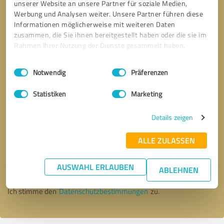
unserer Website an unsere Partner für soziale Medien,
Werbung und Analysen weiter. Unsere Partner führen diese
Informationen möglicherweise mit weiteren Daten
zusammen, die Sie ihnen bereitgestellt haben oder die sie im
Rahmen Ihrer Nutzung der Dienste gesammelt haben.
Einwilligungsauswahl
Impressum
|
Datenschutzbestimmungen
Notwendig
Präferenzen
Statistiken
Marketing
Details zeigen
Bitte um Rückruf
* Erforderliche Angaben
ALLE ZULASSEN
AUSWAHL ERLAUBEN
Nachricht senden
ABLEHNEN
Ich stimme den
Datenschutzbestimmungen
zu.