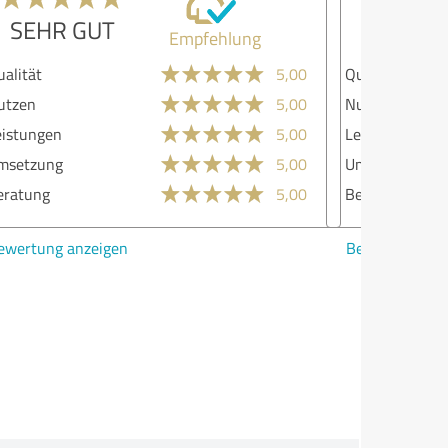
SEHR GUT
Empfehlung
lität
5,00
zen
5,00
stungen
5,00
etzung
5,00
atung
5,00
ertung anzeigen