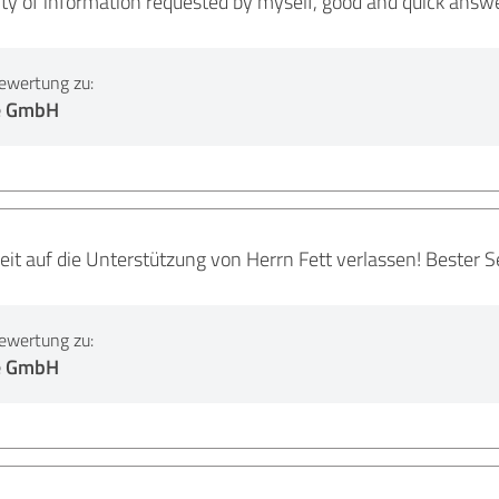
ility of information requested by myself, good and quick answ
ewertung zu:
e GmbH
eit auf die Unterstützung von Herrn Fett verlassen! Bester Se
ewertung zu:
e GmbH