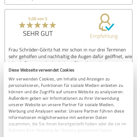
5,00 von 5
SEHR GUT
Empfehlung
Frau Schröder-Göritz hat mir schon in nur drei Terminen
sehr geholfen und nachhaltig die Augen dafür geöffnet, wie
ich mit Stress und schwierigen Situationen besser
umgehen kann. Ihre herzliche Art führt dazu, dass man
Diese Webseite verwendet Cookies
sich bei ihr sofort wohl fühlt und gerne mit ihr spricht. Ich
Wir verwenden Cookies, um Inhalte und Anzeigen zu
kann Frau Schröder-Göritz uneingeschränkt
personalisieren, Funktionen für soziale Medien anbieten zu
weiterempfehlen. Vielen Dank!
können und die Zugriffe auf unsere Website zu analysieren.
Außerdem geben wir Informationen zu Ihrer Verwendung
unserer Website an unsere Partner für soziale Medien,
Erfahrungsbericht & Bewertung zu:
Werbung und Analysen weiter. Unsere Partner führen diese
Psychotherapie und Psychologische
Informationen möglicherweise mit weiteren Daten
Beratung Praxis Schröder-Göritz
zusammen, die Sie ihnen bereitgestellt haben oder die sie im
Rahmen Ihrer Nutzung der Dienste gesammelt haben.