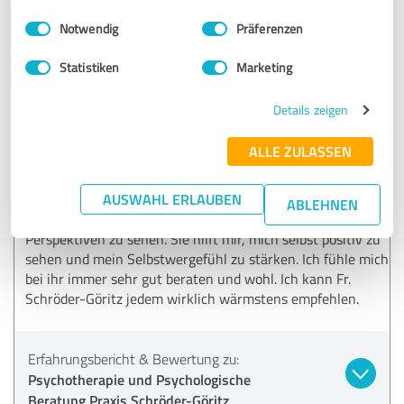
08.10.2019
M.
Einwilligungsauswahl
Impressum
|
Datenschutzbestimmungen
Notwendig
Präferenzen
Statistiken
Marketing
5,00 von 5
SEHR GUT
Details zeigen
Empfehlung
ALLE ZULASSEN
Die psychologische Berautung bei Frau Julia Schröder-
Göritz ist immer super. Sie schafft es immer, mit ihrer Ruhe
AUSWAHL ERLAUBEN
und Neutralität, mich wieder aufzumunter mir Mut
ABLEHNEN
zuzusprechen und die Dinge von unterschiedlichen
Perspektiven zu sehen. Sie hilft mir, mich selbst positiv zu
sehen und mein Selbstwergefühl zu stärken. Ich fühle mich
bei ihr immer sehr gut beraten und wohl. Ich kann Fr.
Schröder-Göritz jedem wirklich wärmstens empfehlen.
Erfahrungsbericht & Bewertung zu:
Psychotherapie und Psychologische
Beratung Praxis Schröder-Göritz