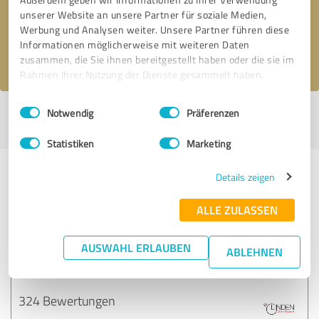
unserer Website an unsere Partner für soziale Medien,
Nachricht senden
Werbung und Analysen weiter. Unsere Partner führen diese
Informationen möglicherweise mit weiteren Daten
Ich stimme den
Datenschutzbestimmungen
zu.
zusammen, die Sie ihnen bereitgestellt haben oder die sie im
Rahmen Ihrer Nutzung der Dienste gesammelt haben.
Einwilligungsauswahl
Impressum
|
Datenschutzbestimmungen
Notwendig
Präferenzen
Profil aktiv seit 27.09.2018 |
Letzte Aktualisierung: 26.06.2026
|
Profil
melden
Statistiken
Marketing
Erfahrungen zu weiteren
Details zeigen
Anbietern aus dem Bereich
ALLE ZULASSEN
Onlineshops
AUSWAHL ERLAUBEN
ABLEHNEN
Linden Uhren Bijouterie
324 Bewertungen