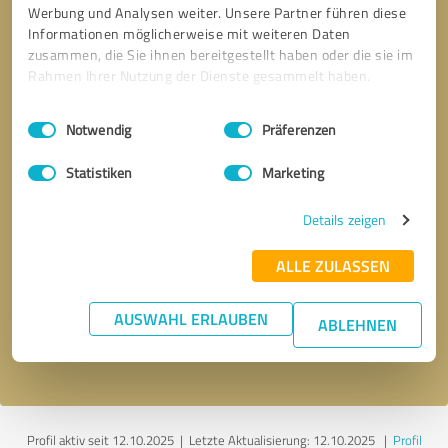
Werbung und Analysen weiter. Unsere Partner führen diese
Informationen möglicherweise mit weiteren Daten
zusammen, die Sie ihnen bereitgestellt haben oder die sie im
Rahmen Ihrer Nutzung der Dienste gesammelt haben.
Einwilligungsauswahl
Impressum
|
Datenschutzbestimmungen
Notwendig
Präferenzen
Statistiken
Marketing
Details zeigen
Bitte um Rückruf
* Erforderliche Angaben
ALLE ZULASSEN
Nachricht senden
AUSWAHL ERLAUBEN
ABLEHNEN
Ich stimme den
Datenschutzbestimmungen
zu.
Profil aktiv seit 12.10.2025 |
Letzte Aktualisierung: 12.10.2025
|
Profil