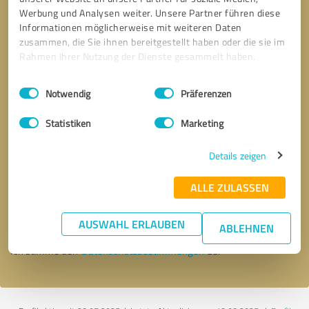
Werbung und Analysen weiter. Unsere Partner führen diese
Informationen möglicherweise mit weiteren Daten
zusammen, die Sie ihnen bereitgestellt haben oder die sie im
Rahmen Ihrer Nutzung der Dienste gesammelt haben.
Einwilligungsauswahl
Impressum
|
Datenschutzbestimmungen
Notwendig
Präferenzen
Statistiken
Marketing
Details zeigen
Bitte um Rückruf
* Erforderliche Angaben
ALLE ZULASSEN
Nachricht senden
AUSWAHL ERLAUBEN
ABLEHNEN
Ich stimme den
Datenschutzbestimmungen
zu.