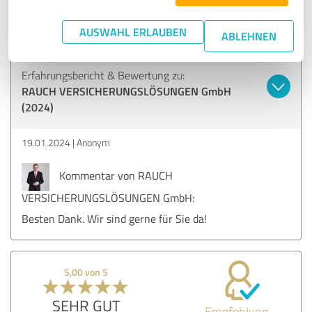
immer voller Einsatz, mehr als man erwarten kann. Das
Wort „Lösungen“ im Firmennamen ist Programm! Danke!!
AUSWAHL ERLAUBEN
ABLEHNEN
Erfahrungsbericht & Bewertung zu:
RAUCH VERSICHERUNGSLÖSUNGEN GmbH
(2024)
19.01.2024
Anonym
Kommentar von RAUCH
VERSICHERUNGSLÖSUNGEN GmbH:
Besten Dank. Wir sind gerne für Sie da!
5,00 von 5
SEHR GUT
Empfehlung