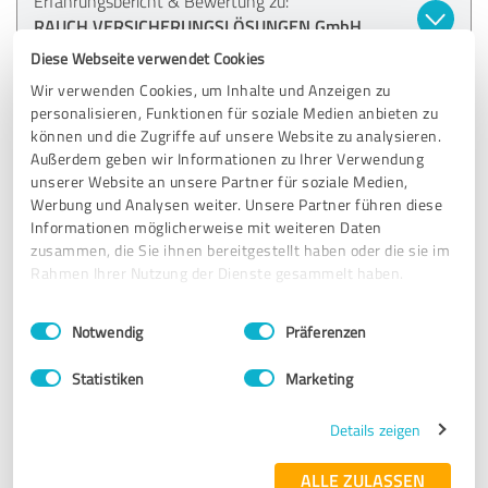
Erfahrungsbericht & Bewertung zu:
RAUCH VERSICHERUNGSLÖSUNGEN GmbH
(2024)
Diese Webseite verwendet Cookies
Wir verwenden Cookies, um Inhalte und Anzeigen zu
25.01.2024
Anonym
personalisieren, Funktionen für soziale Medien anbieten zu
können und die Zugriffe auf unsere Website zu analysieren.
Kommentar von RAUCH
Außerdem geben wir Informationen zu Ihrer Verwendung
unserer Website an unsere Partner für soziale Medien,
VERSICHERUNGSLÖSUNGEN GmbH:
Werbung und Analysen weiter. Unsere Partner führen diese
Besten Dank. Auch wenn es mal etwas länger dauert:
Informationen möglicherweise mit weiteren Daten
Wir bleiben immer dran, um die Angelegenheit zu
zusammen, die Sie ihnen bereitgestellt haben oder die sie im
regeln.
Rahmen Ihrer Nutzung der Dienste gesammelt haben.
Wir sind gerne für Sie da!
Einwilligungsauswahl
Impressum
|
Datenschutzbestimmungen
Notwendig
Präferenzen
5,00 von 5
Statistiken
Marketing
SEHR GUT
Details zeigen
Empfehlung
ALLE ZULASSEN
Kompetent, zuverlässig, freundlich. Herr Rauch zeigt