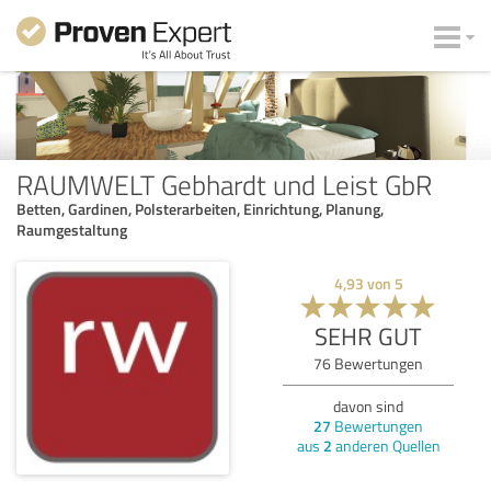
RAUMWELT Gebhardt und Leist GbR
Betten, Gardinen, Polsterarbeiten, Einrichtung, Planung,
Raumgestaltung
4,93
von
5
SEHR GUT
76
Bewertungen
davon sind
27
Bewertungen
aus
2
anderen Quellen