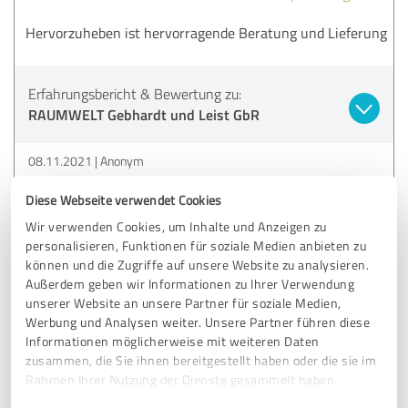
Hervorzuheben ist hervorragende Beratung und Lieferung
Erfahrungsbericht & Bewertung zu:
RAUMWELT Gebhardt und Leist GbR
08.11.2021
Anonym
Diese Webseite verwendet Cookies
Kommentar von RAUMWELT Gebhardt und
Wir verwenden Cookies, um Inhalte und Anzeigen zu
Leist GbR:
personalisieren, Funktionen für soziale Medien anbieten zu
Vielen Lieben Dank für die sehr gute Bewertung und
können und die Zugriffe auf unsere Website zu analysieren.
dafür das Sie sich die Zeit dazu genommen haben.
Außerdem geben wir Informationen zu Ihrer Verwendung
Herzlichste Grüße Sascha Gebhardt und Isolde Leist
unserer Website an unsere Partner für soziale Medien,
vom Team Raumwelt & Bettenwelt
Werbung und Analysen weiter. Unsere Partner führen diese
Informationen möglicherweise mit weiteren Daten
zusammen, die Sie ihnen bereitgestellt haben oder die sie im
Rahmen Ihrer Nutzung der Dienste gesammelt haben.
5,00 von 5