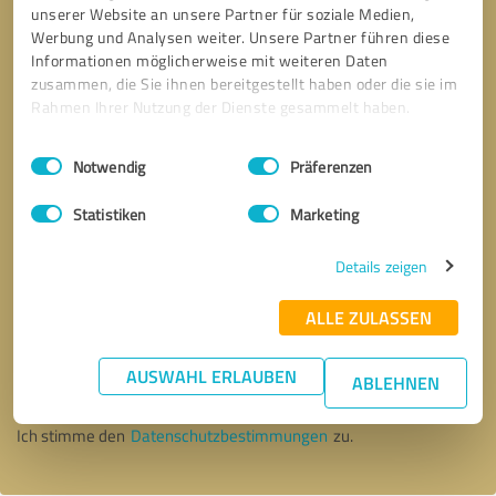
unserer Website an unsere Partner für soziale Medien,
Werbung und Analysen weiter. Unsere Partner führen diese
Informationen möglicherweise mit weiteren Daten
zusammen, die Sie ihnen bereitgestellt haben oder die sie im
Rahmen Ihrer Nutzung der Dienste gesammelt haben.
Einwilligungsauswahl
Impressum
|
Datenschutzbestimmungen
Notwendig
Präferenzen
Statistiken
Marketing
Details zeigen
ALLE ZULASSEN
Bitte um Rückruf
* Erforderliche Angaben
AUSWAHL ERLAUBEN
ABLEHNEN
Nachricht senden
Ich stimme den
Datenschutzbestimmungen
zu.