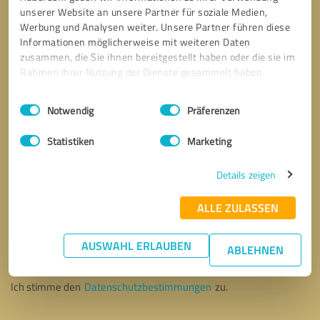
unserer Website an unsere Partner für soziale Medien,
Werbung und Analysen weiter. Unsere Partner führen diese
Informationen möglicherweise mit weiteren Daten
zusammen, die Sie ihnen bereitgestellt haben oder die sie im
Rahmen Ihrer Nutzung der Dienste gesammelt haben.
Einwilligungsauswahl
Impressum
|
Datenschutzbestimmungen
Notwendig
Präferenzen
Statistiken
Marketing
Details zeigen
ALLE ZULASSEN
Bitte um Rückruf
* Erforderliche Angaben
AUSWAHL ERLAUBEN
ABLEHNEN
Nachricht senden
Ich stimme den
Datenschutzbestimmungen
zu.