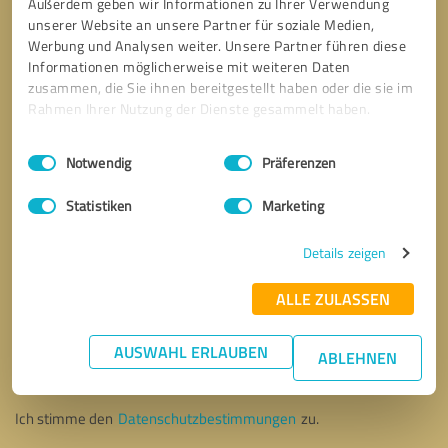
Außerdem geben wir Informationen zu Ihrer Verwendung
unserer Website an unsere Partner für soziale Medien,
Werbung und Analysen weiter. Unsere Partner führen diese
Informationen möglicherweise mit weiteren Daten
zusammen, die Sie ihnen bereitgestellt haben oder die sie im
Rahmen Ihrer Nutzung der Dienste gesammelt haben.
Einwilligungsauswahl
Impressum
|
Datenschutzbestimmungen
Notwendig
Präferenzen
Statistiken
Marketing
Details zeigen
ALLE ZULASSEN
Bitte um Rückruf
* Erforderliche Angaben
AUSWAHL ERLAUBEN
ABLEHNEN
Nachricht senden
Ich stimme den
Datenschutzbestimmungen
zu.