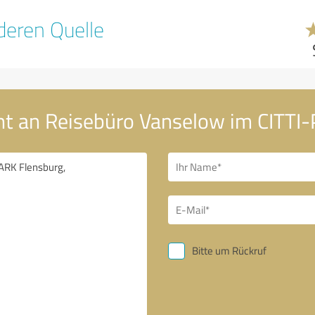
eren Quelle
ht an Reisebüro Vanselow im CITTI
Bitte um Rückruf