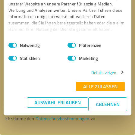
unserer Website an unsere Partner für soziale Medien,
Werbung und Analysen weiter. Unsere Partner führen diese
Informationen möglicherweise mit weiteren Daten
zusammen, die Sie ihnen bereitgestellt haben oder die sie im
Rahmen Ihrer Nutzung der Dienste gesammelt haben.
Einwilligungsauswahl
Impressum
|
Datenschutzbestimmungen
Notwendig
Präferenzen
Statistiken
Marketing
Details zeigen
ALLE ZULASSEN
Bitte um Rückruf
* Erforderliche Angaben
AUSWAHL ERLAUBEN
ABLEHNEN
Nachricht senden
Ich stimme den
Datenschutzbestimmungen
zu.