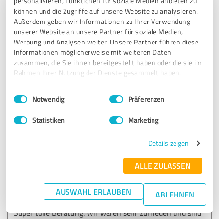
personalisieren, Funktionen für soziale Medien anbieten zu
können und die Zugriffe auf unsere Website zu analysieren.
Wir haben bereits mehrere Reisen dort gebucht….immer
Außerdem geben wir Informationen zu Ihrer Verwendung
wieder sehr nette Beratung……gehen zu 100% auf die
unserer Website an unsere Partner für soziale Medien,
Kundenwünsche ein….
Werbung und Analysen weiter. Unsere Partner führen diese
Ich würde auf mich auf jedenfall immer wieder dort
Informationen möglicherweise mit weiteren Daten
beraten lassen bzw. dort meinen Urlaub buchen
zusammen, die Sie ihnen bereitgestellt haben oder die sie im
Rahmen Ihrer Nutzung der Dienste gesammelt haben.
Einwilligungsauswahl
Impressum
|
Datenschutzbestimmungen
Erfahrungsbericht & Bewertung zu:
Notwendig
Präferenzen
Reisewerk
Statistiken
Marketing
13.10.2022
Anonym
Details zeigen
5,00 von 5
ALLE ZULASSEN
SEHR GUT
Empfehlung
AUSWAHL ERLAUBEN
ABLEHNEN
Super tolle Beratung. Wir waren sehr zufrieden und sind