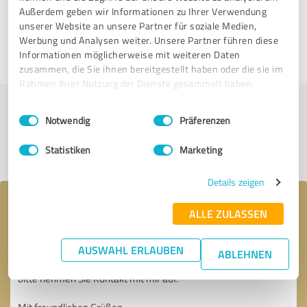
1 anderen Quelle
Außerdem geben wir Informationen zu Ihrer Verwendung
unserer Website an unsere Partner für soziale Medien,
5,00 von 5
Werbung und Analysen weiter. Unsere Partner führen diese
Informationen möglicherweise mit weiteren Daten
SEHR GUT
zusammen, die Sie ihnen bereitgestellt haben oder die sie im
Rahmen Ihrer Nutzung der Dienste gesammelt haben.
Einwilligungsauswahl
Impressum
|
Datenschutzbestimmungen
Jetzt bewerten
Notwendig
Präferenzen
Profil teilen
Statistiken
Marketing
Details zeigen
Ihre Nachricht an Reko Umzüge GmbH
ALLE ZULASSEN
AUSWAHL ERLAUBEN
ABLEHNEN