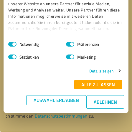
unserer Website an unsere Partner für soziale Medien,
Werbung und Analysen weiter. Unsere Partner führen diese
Informationen möglicherweise mit weiteren Daten
zusammen, die Sie ihnen bereitgestellt haben oder die sie im
Rahmen Ihrer Nutzung der Dienste gesammelt haben.
Einwilligungsauswahl
Impressum
|
Datenschutzbestimmungen
Notwendig
Präferenzen
Statistiken
Marketing
Details zeigen
ALLE ZULASSEN
Bitte um Rückruf
* Erforderliche Angaben
AUSWAHL ERLAUBEN
ABLEHNEN
Nachricht senden
Ich stimme den
Datenschutzbestimmungen
zu.