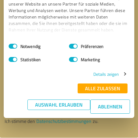
unserer Website an unsere Partner für soziale Medien,
Werbung und Analysen weiter. Unsere Partner führen diese
Informationen möglicherweise mit weiteren Daten
zusammen, die Sie ihnen bereitgestellt haben oder die sie im
Rahmen Ihrer Nutzung der Dienste gesammelt haben.
Einwilligungsauswahl
Impressum
|
Datenschutzbestimmungen
Notwendig
Präferenzen
Statistiken
Marketing
Details zeigen
ALLE ZULASSEN
Bitte um Rückruf
* Erforderliche Angaben
AUSWAHL ERLAUBEN
ABLEHNEN
Nachricht senden
Ich stimme den
Datenschutzbestimmungen
zu.