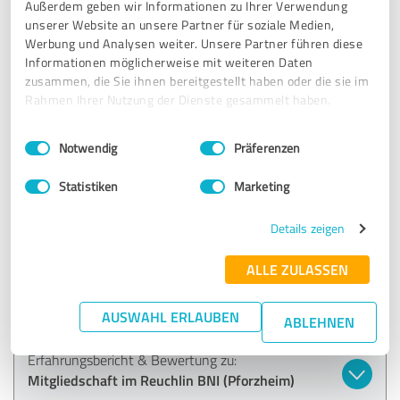
Außerdem geben wir Informationen zu Ihrer Verwendung
Reuchlin BNI (Pforzheim)
unserer Website an unsere Partner für soziale Medien,
Werbung und Analysen weiter. Unsere Partner führen diese
Informationen möglicherweise mit weiteren Daten
04.04.2019
Patrick Nicklas
Bewertetes Chapter: Reuchlin BNI (Pforzheim)
zusammen, die Sie ihnen bereitgestellt haben oder die sie im
Rahmen Ihrer Nutzung der Dienste gesammelt haben.
4,33 von 5
Einwilligungsauswahl
Impressum
|
Datenschutzbestimmungen
Notwendig
Präferenzen
GUT
Empfehlung
Statistiken
Marketing
Tolle neue Kontakte, super sympathische Menschen. Ich
Details zeigen
habe hier die Möglichkeit ständig mein Netzwerk zu
erweitern. So generiert man mehr Umsatz und
ALLE ZULASSEN
Geschäftskontakte, aber es ergeben sich auch tolle
Freundschaften.
AUSWAHL ERLAUBEN
ABLEHNEN
Erfahrungsbericht & Bewertung zu:
Mitgliedschaft im Reuchlin BNI (Pforzheim)