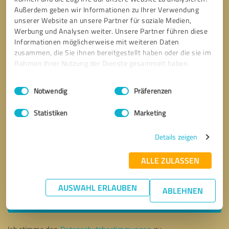
Außerdem geben wir Informationen zu Ihrer Verwendung
unserer Website an unsere Partner für soziale Medien,
Werbung und Analysen weiter. Unsere Partner führen diese
Informationen möglicherweise mit weiteren Daten
zusammen, die Sie ihnen bereitgestellt haben oder die sie im
Rahmen Ihrer Nutzung der Dienste gesammelt haben.
Einwilligungsauswahl
Impressum
|
Datenschutzbestimmungen
Notwendig
Präferenzen
Statistiken
Marketing
Details zeigen
ALLE ZULASSEN
Bitte um Rückruf
* Erforderliche Angaben
AUSWAHL ERLAUBEN
ABLEHNEN
Nachricht senden