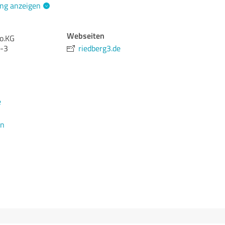
ng anzeigen
Webseiten
Co.KG
1-3
riedberg3.de
e
en