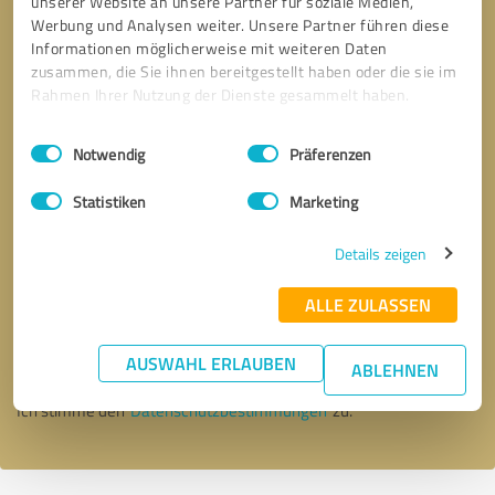
unserer Website an unsere Partner für soziale Medien,
Werbung und Analysen weiter. Unsere Partner führen diese
Informationen möglicherweise mit weiteren Daten
zusammen, die Sie ihnen bereitgestellt haben oder die sie im
Rahmen Ihrer Nutzung der Dienste gesammelt haben.
Einwilligungsauswahl
Impressum
|
Datenschutzbestimmungen
Notwendig
Präferenzen
Statistiken
Marketing
Details zeigen
Bitte um Rückruf
* Erforderliche Angaben
ALLE ZULASSEN
Nachricht senden
AUSWAHL ERLAUBEN
ABLEHNEN
Ich stimme den
Datenschutzbestimmungen
zu.