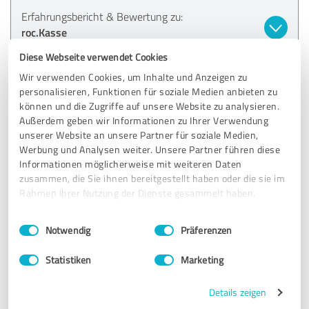
Erfahrungsbericht & Bewertung zu:
roc.Kasse
Diese Webseite verwendet Cookies
07.12.2023
Fred H.
Wir verwenden Cookies, um Inhalte und Anzeigen zu
personalisieren, Funktionen für soziale Medien anbieten zu
können und die Zugriffe auf unsere Website zu analysieren.
5,00 von 5
Außerdem geben wir Informationen zu Ihrer Verwendung
unserer Website an unsere Partner für soziale Medien,
SEHR GUT
Werbung und Analysen weiter. Unsere Partner führen diese
Empfehlung
Informationen möglicherweise mit weiteren Daten
zusammen, die Sie ihnen bereitgestellt haben oder die sie im
Sehr logischer Aufbau, gutes handling
Rahmen Ihrer Nutzung der Dienste gesammelt haben.
Einwilligungsauswahl
Impressum
|
Datenschutzbestimmungen
Erfahrungsbericht & Bewertung zu:
Notwendig
Präferenzen
roc.Kasse
Statistiken
Marketing
11.06.2022
Olaf M.
Details zeigen