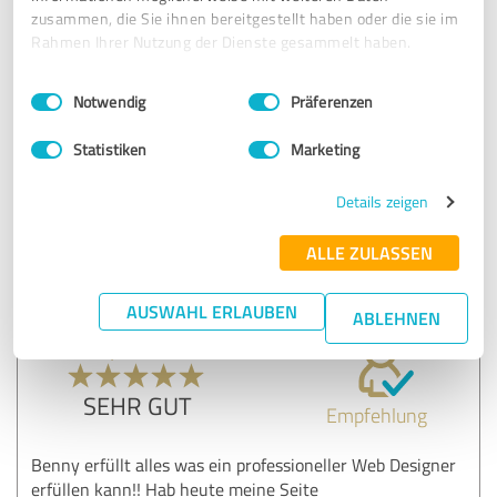
Rocket arbeitet schnell wie es der Name schon sagt und
zusammen, die Sie ihnen bereitgestellt haben oder die sie im
total agil. Erreichbarkeit ist erstklassig. Schnelle und kleine
Rahmen Ihrer Nutzung der Dienste gesammelt haben.
Änderung sind sofort erledigt. Ich kann nach zwei
negativen Erfahrung die Arbeit mit rocket empfehlen. Die
Einwilligungsauswahl
Impressum
|
Datenschutzbestimmungen
wissen genau worum es geht und bringen einen innerhalb
Notwendig
Präferenzen
eines kleinen Zeitfensters ans Ziel.
Statistiken
Marketing
Erfahrungsbericht & Bewertung zu:
Details zeigen
Rocket Website GmbH
ALLE ZULASSEN
11.03.2025
Marcin D.
AUSWAHL ERLAUBEN
ABLEHNEN
5,00 von 5
SEHR GUT
Empfehlung
Benny erfüllt alles was ein professioneller Web Designer
erfüllen kann!! Hab heute meine Seite