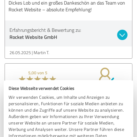
Dickes Lob und ein großes Dankeschön an das Team von
Rocket Website – absolute Empfehlung!
Erfahrungsbericht & Bewertung zu:
Rocket Website GmbH
26.05.2025
Martin T.
5,00 von 5
SEHR GUT
Diese Webseite verwendet Cookies
Empfehlung
Wir verwenden Cookies, um Inhalte und Anzeigen zu
Wir sind mit der Arbeit von Rocket Webseiten mehr als
personalisieren, Funktionen für soziale Medien anbieten zu
zufrieden. Nach zwei Abläufen mit anderen Unternehmen
können und die Zugriffe auf unsere Website zu analysieren.
Außerdem geben wir Informationen zu Ihrer Verwendung
hat Rocket uns dann letztendlich alles abgenommen , hat
unserer Website an unsere Partner für soziale Medien,
unsere idee umgesetzt , hat eigene Ideen eingebracht und
Werbung und Analysen weiter. Unsere Partner führen diese
somit den Gesamteindruck der Seite total aufgebessert.
Informationen möglicherweise mit weiteren Daten