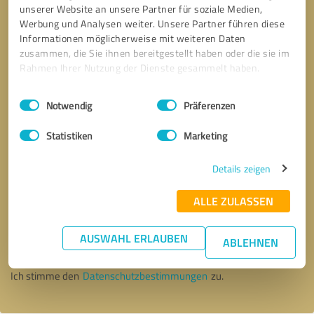
unserer Website an unsere Partner für soziale Medien,
Werbung und Analysen weiter. Unsere Partner führen diese
Informationen möglicherweise mit weiteren Daten
zusammen, die Sie ihnen bereitgestellt haben oder die sie im
Rahmen Ihrer Nutzung der Dienste gesammelt haben.
Einwilligungsauswahl
Impressum
|
Datenschutzbestimmungen
Notwendig
Präferenzen
Statistiken
Marketing
Details zeigen
ALLE ZULASSEN
Bitte um Rückruf
* Erforderliche Angaben
AUSWAHL ERLAUBEN
ABLEHNEN
Nachricht senden
Ich stimme den
Datenschutzbestimmungen
zu.