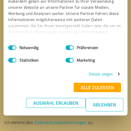
Außerdem geben wir Informationen zu Ihrer Verwendung
unserer Website an unsere Partner für soziale Medien,
Werbung und Analysen weiter. Unsere Partner führen diese
Informationen möglicherweise mit weiteren Daten
zusammen, die Sie ihnen bereitgestellt haben oder die sie im
Rahmen Ihrer Nutzung der Dienste gesammelt haben.
Einwilligungsauswahl
Impressum
|
Datenschutzbestimmungen
Notwendig
Präferenzen
Statistiken
Marketing
Details zeigen
ALLE ZULASSEN
Bitte um Rückruf
* Erforderliche Angaben
AUSWAHL ERLAUBEN
ABLEHNEN
Nachricht senden
Ich stimme den
Datenschutzbestimmungen
zu.