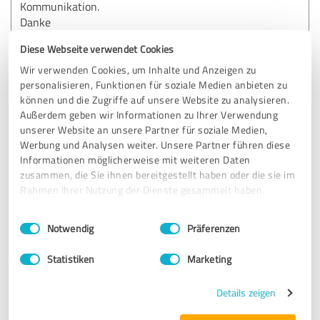
Kommunikation.
Danke
Diese Webseite verwendet Cookies
Erfahrungsbericht & Bewertung zu:
Wir verwenden Cookies, um Inhalte und Anzeigen zu
Rohr- & Kanalreinigung Schwarz
personalisieren, Funktionen für soziale Medien anbieten zu
können und die Zugriffe auf unsere Website zu analysieren.
Außerdem geben wir Informationen zu Ihrer Verwendung
23.12.2024
Sabine K.
unserer Website an unsere Partner für soziale Medien,
Werbung und Analysen weiter. Unsere Partner führen diese
Informationen möglicherweise mit weiteren Daten
5,00 von 5
zusammen, die Sie ihnen bereitgestellt haben oder die sie im
Rahmen Ihrer Nutzung der Dienste gesammelt haben.
SEHR GUT
Empfehlung
Einwilligungsauswahl
Impressum
|
Datenschutzbestimmungen
Notwendig
Präferenzen
Schneller Service.
Ausgezeichnete Arbeit dfes Mitarbeiters.
Statistiken
Marketing
Super Leistung
Details zeigen