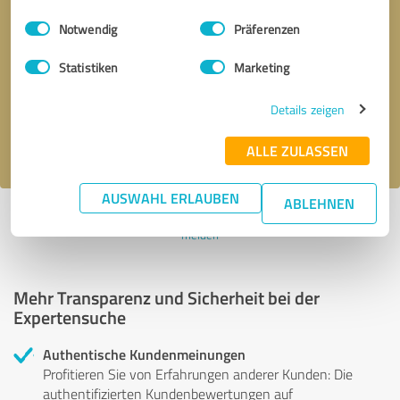
Einwilligungsauswahl
Impressum
|
Datenschutzbestimmungen
Notwendig
Präferenzen
Bitte um Rückruf
* Erforderliche Angaben
Statistiken
Marketing
Nachricht senden
Details zeigen
Ich stimme den
Datenschutzbestimmungen
zu.
ALLE ZULASSEN
AUSWAHL ERLAUBEN
ABLEHNEN
Profil aktiv seit 08.03.2025 |
Letzte Aktualisierung: 08.03.2025
|
Profil
melden
Mehr Transparenz und Sicherheit bei der
Expertensuche
Authentische Kundenmeinungen
Profitieren Sie von Erfahrungen anderer Kunden: Die
authentifizierten Kundenbewertungen auf