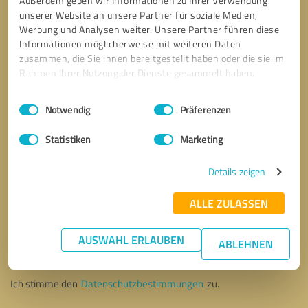
Außerdem geben wir Informationen zu Ihrer Verwendung
unserer Website an unsere Partner für soziale Medien,
Werbung und Analysen weiter. Unsere Partner führen diese
Informationen möglicherweise mit weiteren Daten
zusammen, die Sie ihnen bereitgestellt haben oder die sie im
Rahmen Ihrer Nutzung der Dienste gesammelt haben.
Einwilligungsauswahl
Impressum
|
Datenschutzbestimmungen
Notwendig
Präferenzen
Statistiken
Marketing
Details zeigen
ALLE ZULASSEN
Bitte um Rückruf
* Erforderliche Angaben
AUSWAHL ERLAUBEN
ABLEHNEN
Nachricht senden
Ich stimme den
Datenschutzbestimmungen
zu.