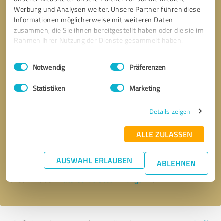
Werbung und Analysen weiter. Unsere Partner führen diese
Informationen möglicherweise mit weiteren Daten
zusammen, die Sie ihnen bereitgestellt haben oder die sie im
Rahmen Ihrer Nutzung der Dienste gesammelt haben.
Einwilligungsauswahl
Impressum
|
Datenschutzbestimmungen
Notwendig
Präferenzen
Statistiken
Marketing
Details zeigen
Bitte um Rückruf
* Erforderliche Angaben
ALLE ZULASSEN
Nachricht senden
AUSWAHL ERLAUBEN
ABLEHNEN
Ich stimme den
Datenschutzbestimmungen
zu.