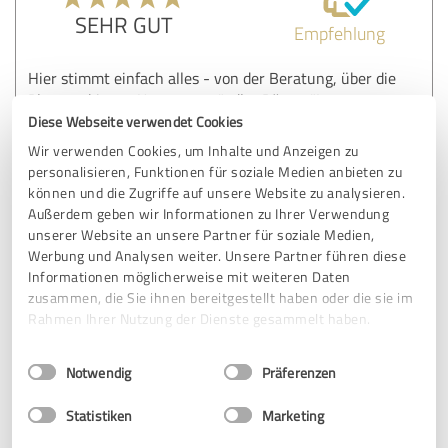
SEHR GUT
Empfehlung
Hier stimmt einfach alles - von der Beratung, über die
Planung bis zur Umsetzung "edler Räume"!
Diese Webseite verwendet Cookies
Sebastian Ruschke und sein Team bei Edle Räume
Wir verwenden Cookies, um Inhalte und Anzeigen zu
Fulda/Hünfeld leisten wirklich großartige Arbeit auf sehr
personalisieren, Funktionen für soziale Medien anbieten zu
hohem Niveau, sowohl handwerklich als auch auf kreativer
können und die Zugriffe auf unsere Website zu analysieren.
und zwischenmenschlicher Ebene.
Außerdem geben wir Informationen zu Ihrer Verwendung
unserer Website an unsere Partner für soziale Medien,
Eine absolute Empfehlung meinerseits!
Werbung und Analysen weiter. Unsere Partner führen diese
Informationen möglicherweise mit weiteren Daten
zusammen, die Sie ihnen bereitgestellt haben oder die sie im
Rahmen Ihrer Nutzung der Dienste gesammelt haben.
Erfahrungsbericht & Bewertung zu:
Ruschke GmbH & Co. KG
Einwilligungsauswahl
Impressum
|
Datenschutzbestimmungen
Notwendig
Präferenzen
23.03.2022
Bianca P.
Statistiken
Marketing