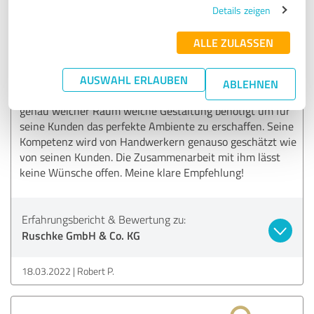
5,00 von 5
Details zeigen
SEHR GUT
ALLE ZULASSEN
Empfehlung
AUSWAHL ERLAUBEN
Wenn Kow-How auf Leistungsbereitschaft trifft, dann
ABLEHNEN
steckt sicher Sebastian Ruschke dahinter. Er weiß sehr
genau welcher Raum welche Gestaltung benötigt um für
seine Kunden das perfekte Ambiente zu erschaffen. Seine
Kompetenz wird von Handwerkern genauso geschätzt wie
von seinen Kunden. Die Zusammenarbeit mit ihm lässt
keine Wünsche offen. Meine klare Empfehlung!
Erfahrungsbericht & Bewertung zu:
Ruschke GmbH & Co. KG
18.03.2022
Robert P.