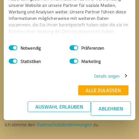
unserer Website an unsere Partner für soziale Medien,
Werbung und Analysen weiter. Unsere Partner führen diese
Informationen möglicherweise mit weiteren Daten
zusammen, die Sie ihnen bereitgestellt haben oder die sie im
Rahmen Ihrer Nutzung der Dienste gesammelt haben.
Einwilligungsauswahl
Impressum
|
Datenschutzbestimmungen
Notwendig
Präferenzen
Statistiken
Marketing
Details zeigen
ALLE ZULASSEN
Bitte um Rückruf
* Erforderliche Angaben
AUSWAHL ERLAUBEN
ABLEHNEN
Nachricht senden
Ich stimme den
Datenschutzbestimmungen
zu.